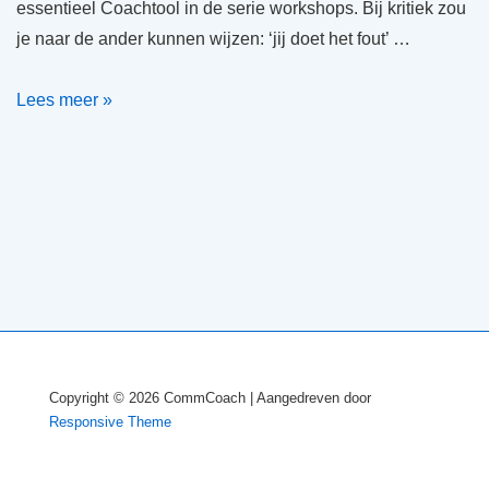
essentieel Coachtool in de serie workshops. Bij kritiek zou
je naar de ander kunnen wijzen: ‘jij doet het fout’ …
Belang
Lees meer »
van
feedback
geven
en
ontvangen
Copyright © 2026
CommCoach
| Aangedreven door
Responsive Theme