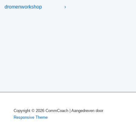
bericht
bericht
navigatie
dromenworkshop
›
is
is
Copyright © 2026
CommCoach
| Aangedreven door
Responsive Theme