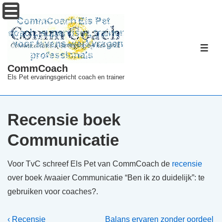
↓
Menu
Doorgaan
naar
hoofdinhoud
ME
CommCoach
Els Pet ervaringsgericht coach en trainer
Recensie boek
Communicatie
Voor TvC schreef Els Pet van CommCoach de
recensie
over boek /waaier Communicatie “Ben ik zo duidelijk”: te
gebruiken voor coaches?.
Bericht
Vorig
Volgende
‹ Recensie
Balans ervaren zonder oordeel